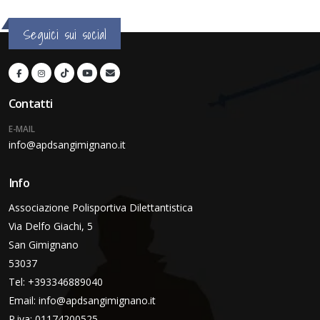
Seguici sui social
Contatti
E-MAIL
info@apdsangimignano.it
Info
Associazione Polisportiva Dilettantistica
Via Delfo Giachi, 5
San Gimignano
53037
Tel: +393346889040
Email:
info@apdsangimignano.it
P.iva: 01174200525